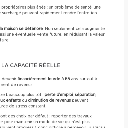
propriétaires plus âgés : un problème de santé, une
re surchargé peuvent rapidement rendre l’entretien
la maison se détériore
. Non seulement cela augmente
ussi une éventuelle vente future, en réduisant la valeur
aire.
 LA CAPACITÉ RÉELLE
 devenir
financièrement lourde à 65 ans
, surtout à
ement de revenus.
tre beaucoup plus tôt :
perte d’emploi
,
séparation
,
aux enfants
ou
diminution de revenus
peuvent
urce de stress constant.
font des choix par défaut : reporter des travaux
er pour maintenir un mode de vie qui n’est plus
ouvent progressif, donc difficile à percevoir… jusqu’au